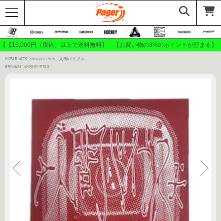
【【15,000円（税込）以上で送料無料】 【お買い物の3%のポイントが貯まる】
HOME
>
ETC
>
DOGGY PISS - 人間バイブス
BRANDS
>
DOGGY-PISS