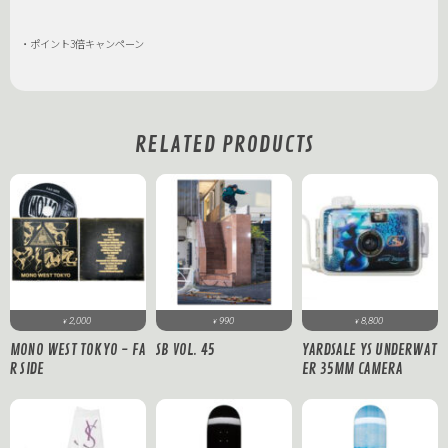
・ポイント3倍キャンペーン
RELATED PRODUCTS
2,000
990
8,800
¥
¥
¥
MONO WEST TOKYO - FA
SB VOL. 45
YARDSALE YS UNDERWAT
R SIDE
ER 35MM CAMERA