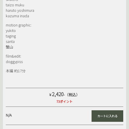
taizo muku
haruto yoshimura
kazuma inada
motion graphic:
yukito
taging
santa
蟹山
film&edit:
doggypiss
本編 約17分
2,420
¥
-（税込）
73ポイント
N/A