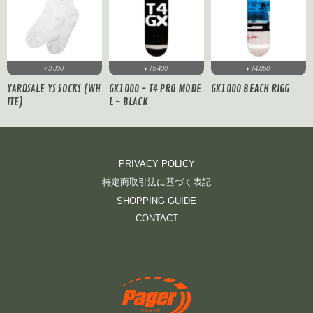
3,300
15,400
14,850
¥
¥
¥
YARDSALE YS SOCKS (WH
GX1000 - T4 PRO MODE
GX1000 BEACH RIGG
ITE)
L - BLACK
PRIVACY POLICY
特定商取引法に基づく表記
SHOPPING GUIDE
CONTACT