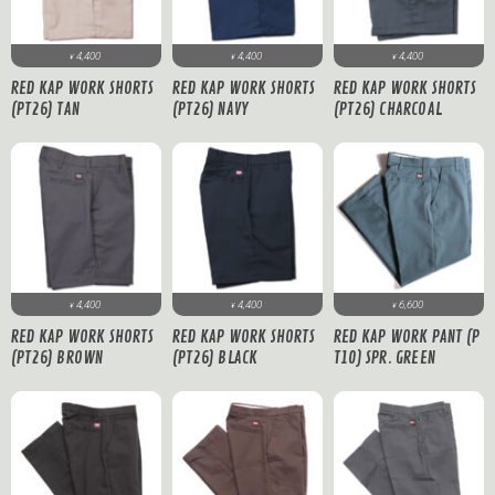
4,400
4,400
4,400
¥
¥
¥
RED KAP WORK SHORTS
RED KAP WORK SHORTS
RED KAP WORK SHORTS
(PT26) TAN
(PT26) NAVY
(PT26) CHARCOAL
4,400
4,400
6,600
¥
¥
¥
RED KAP WORK SHORTS
RED KAP WORK SHORTS
RED KAP WORK PANT (P
(PT26) BROWN
(PT26) BLACK
T10) SPR. GREEN