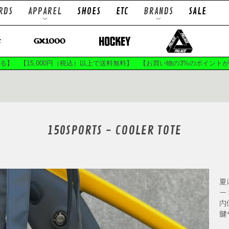
RDS
APPAREL
SHOES
ETC
BRANDS
SALE
TRUCKS
WHEELS
ps
L/S Tees
T
ts
Socks
B
まる】 【15,000円（税込）以上で送料無料】 【お買い物の3%のポイント
LOWS
ACE TRUCKS
A
ES
BRONSON SPEED CO
BRON
150SPORTS - COOLER TOTE
C GRIP
CPSL.
DEEP
ATEBOARDS
EVISEN X CHAOS FISHING CLUB
 WAX
GIRL SKATEBOARDS
GLUE SK
AS
HILANDAR
HO
夏
SUP
K.C.V
KA
ー
F.E
LIXTICK
MAGENTA 
内
鍵
GRIP
MONO
Mx
ATEBOARDS
PASS~PORT
POLAR 