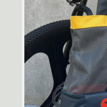
RASSVET
RED 
SHORTY'S
SKF BE
THEORIES
THUNDER
TRIBE WEAR
VA
ZIP ZINGER