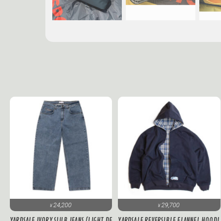
24,200
29,700
¥
¥
YARDSALE IVORY SLUB JEANS (LIGHT DE
YARDSALE REVERSIBLE FLANNEL HOODI