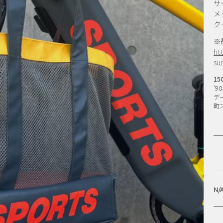
サ
KAP
SAMPLE BEARING
メ
ク
ARINGS
SPITFIRE WHEELS
STUDIO S
 TRUCKS
TIGHTBOOTH PRODUCTION
T
※
NS
VENTURE TRUCKS
VH
ht
su
15
'
デ
町
N/