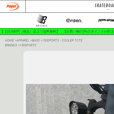
SKATEBOA
DECKS
Jackets
To
Pants
Ha
【【15,000円（税込）以上で送料無料】 【お買い物の3%のポイントが貯
HOME
>
APPAREL
>
BAGS
>
150SPORTS - COOLER TOTE
BRANDS
>
150SPORTS
150SPORTS
400B
APRIL SKATEBOARDS
BON
CIRCLE HEAVEN
CLASSI
DOGGY PISS
EVISEN SK
GACIOUS
GANJ
GX1000
HÉL
INDEPENDENT TRUCKS
JES
KROOKED
L.I.
MASAME PIVOT
MOB 
OLD SPICE
PALACE SK