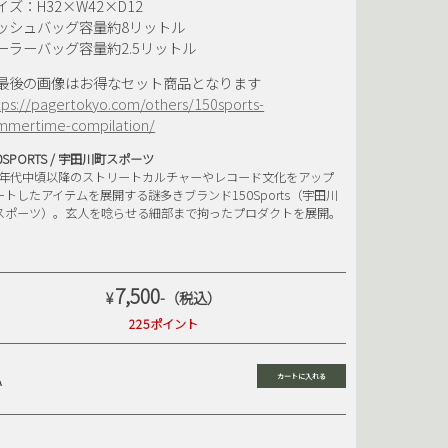
イズ：H32×W42×D12
SB
SHOE GOO
ッシュバッグ容量約8リットル
ーラーバッグ容量約2.5リットル
KATEBOARDS
SUPER7
POOC
TRAVIESO
最後の画像はお得なセット商品となります
SMAG
YARDSALE
tps://pagertokyo.com/others/150sports-
mmertime-compilation/
0SPORTS / 宇田川町スポーツ
90年代中頃以降のストリートカルチャーやレコード文化をアップ
ートしたアイテムを展開する謎多きブランド150Sports（宇田川
スポーツ）。玄人を唸らせる細部まで拘ったプロダクトを展開。
7,500
¥
-（税込）
225ポイント
A