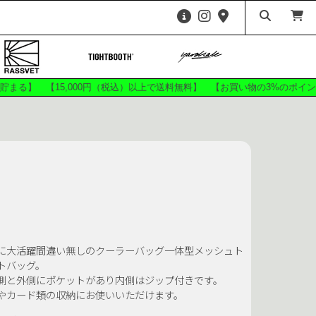
HARDWARE
ees
Shirts
ags
Accessories
が貯まる】 【15,000円（税込）以上で送料無料】 【お買い物の3%のポ
ITE
ANTIHERO SKATEBOARDS
ZE 56K
CHEESE KOOZIES
 FRIED
DICKIES
F-0
FUCKING AWESOME
ATEBOARDS
GRIZZLY
CKEY
HOSSI KUN
に大活躍間違い無しのクーラーバッグ一体型メッシュト
BEBU
KAWA
トバッグ。
SKATEBOARDS
MANWHO
側と外側にポケットがあり内側はジップ付きです。
やカード類の収納にお使いいただけます。
MxM
OJ WHEELS
SKATE CO.
Push Skateboarding