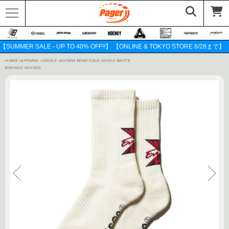
【SUMMER SALE - UP TO 40% OFF!!】 【ONLINE & TOKYO STORE 8/28まで】
HOME
>
APPAREL
>
SOCKS
>
EVISEN MIND FUCK SOCKS WHITE
BRANDS
>
EVISEN