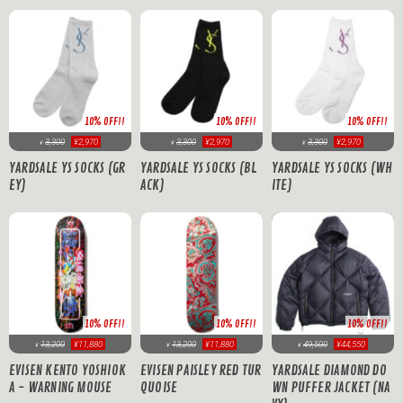
10% OFF!!
10% OFF!!
10% OFF!!
3,300
¥2,970
3,300
¥2,970
3,300
¥2,970
¥
¥
¥
YARDSALE YS SOCKS (GR
YARDSALE YS SOCKS (BL
YARDSALE YS SOCKS (WH
EY)
ACK)
ITE)
10% OFF!!
10% OFF!!
10% OFF!!
13,200
¥11,880
13,200
¥11,880
49,500
¥44,550
¥
¥
¥
EVISEN KENTO YOSHIOK
EVISEN PAISLEY RED TUR
YARDSALE DIAMOND DO
A - WARNING MOUSE
QUOISE
WN PUFFER JACKET (NA