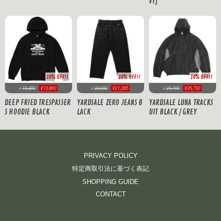
VY)
10% OFF!!
10% OFF!!
10% OFF!!
15,400
¥13,860
23,650
¥21,285
29,700
¥26,730
¥
¥
¥
DEEP FRIED TRESPASSER
YARDSALE ZERO JEANS B
YARDSALE LUNA TRACKS
S HOODIE BLACK
LACK
UIT BLACK / GREY
PRIVACY POLICY
特定商取引法に基づく表記
SHOPPING GUIDE
CONTACT