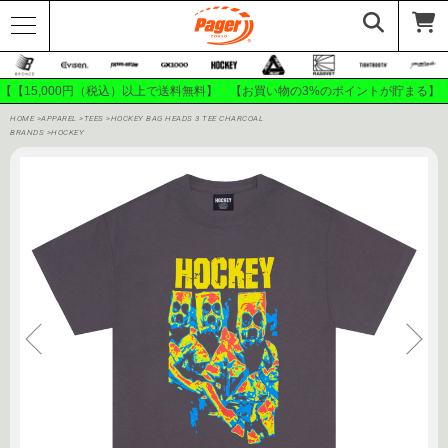
【【15,000円（税込）以上で送料無料】 【お買い物の3%のポイントが貯まる】
HOME
>
APPAREL
>
TEES
>
HOCKEY BAG HEADS 3 TEE CHARCOAL
BRANDS
>
HOCKEY