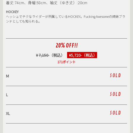
着丈:74cm、身幅:58cm、袖丈（ゆき丈）:20cm
HOCKEY
ヘッシュでテクなライダーが所属しているHOCKEY。Fucking Awesomeの姉妹ブラ
ンドとしても知られる。
20% OFF!!
¥
7,150
-（税込）
¥5,720-（税込）
171ポイント
SOLD
M
SOLD
L
SOLD
XL