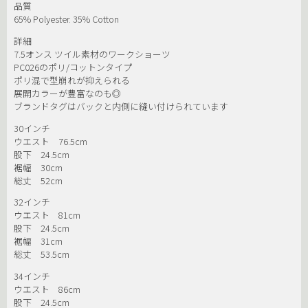
品質
65% Polyester. 35% Cotton
詳細
7.5オンス ツイル素材のワークショーツ
PC026のポリ/コットンタイプ
ポリ混で型崩れが抑えられる
展開カラーが豊富なのも◎
ブランドタグはバックと内側に縫い付けられています
30インチ
ウエスト 76.5cm
股下 24.5cm
裾幅 30cm
総丈 52cm
32インチ
ウエスト 81cm
股下 24.5cm
裾幅 31cm
総丈 53.5cm
34インチ
ウエスト 86cm
股下 24.5cm