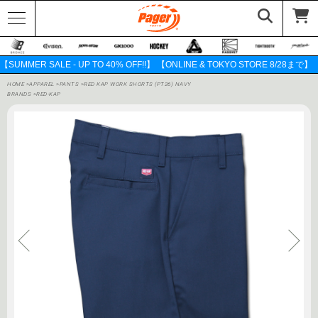
【SUMMER SALE - UP TO 40% OFF!!】 【ONLINE & TOKYO STORE 8/28まで】
HOME
>
APPAREL
>
PANTS
>
RED KAP WORK SHORTS (PT26) NAVY
BRANDS
>
RED-KAP