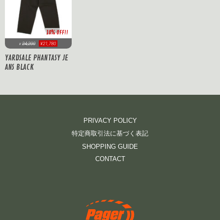
10% OFF!!
24,200
¥21,780
¥
YARDSALE PHANTASY JE
ANS BLACK
PRIVACY POLICY
特定商取引法に基づく表記
SHOPPING GUIDE
CONTACT