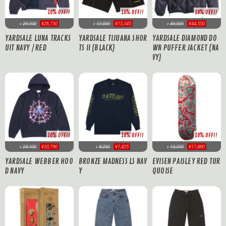
10% OFF!!
10% OFF!!
10% OFF!!
17,050
¥15,345
29,700
¥26,730
49,500
¥44,550
¥
¥
¥
YARDSALE TIJUANA SHOR
YARDSALE LUNA TRACKS
YARDSALE DIAMOND DO
TS II (BLACK)
UIT NAVY / RED
WN PUFFER JACKET (NA
VY)
10% OFF!!
10% OFF!!
10% OFF!!
23,100
¥20,790
8,250
¥7,425
13,200
¥11,880
¥
¥
¥
YARDSALE WEBBER HOO
BRONZE MADNESS LS NAV
EVISEN PAISLEY RED TUR
D NAVY
Y
QUOISE