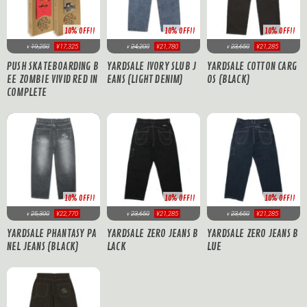
10% OFF!!
10% OFF!!
10% OFF!!
23,650
¥21,285
19,250
¥17,325
24,200
¥21,780
¥
¥
¥
YARDSALE COTTON CARG
PUSH SKATEBOARDING B
YARDSALE IVORY SLUB J
OS (BLACK)
EE ZOMBIE VIVID RED IN
EANS (LIGHT DENIM)
COMPLETE
10% OFF!!
10% OFF!!
10% OFF!!
25,300
¥22,770
23,650
¥21,285
23,650
¥21,285
¥
¥
¥
YARDSALE PHANTASY PA
YARDSALE ZERO JEANS B
YARDSALE ZERO JEANS B
NEL JEANS (BLACK)
LACK
LUE