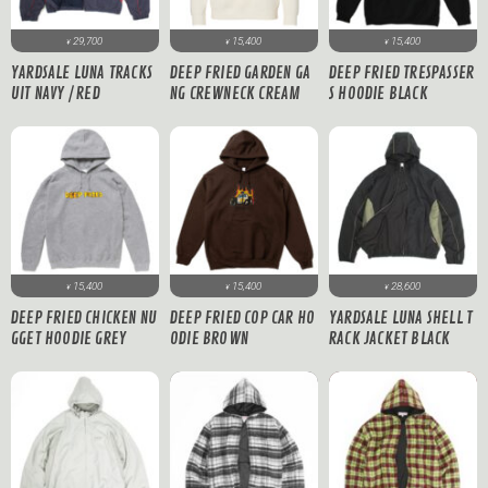
29,700
15,400
15,400
¥
¥
¥
YARDSALE LUNA TRACKS
DEEP FRIED GARDEN GA
DEEP FRIED TRESPASSER
UIT NAVY / RED
NG CREWNECK CREAM
S HOODIE BLACK
15,400
15,400
28,600
¥
¥
¥
DEEP FRIED CHICKEN NU
DEEP FRIED COP CAR HO
YARDSALE LUNA SHELL T
GGET HOODIE GREY
ODIE BROWN
RACK JACKET BLACK