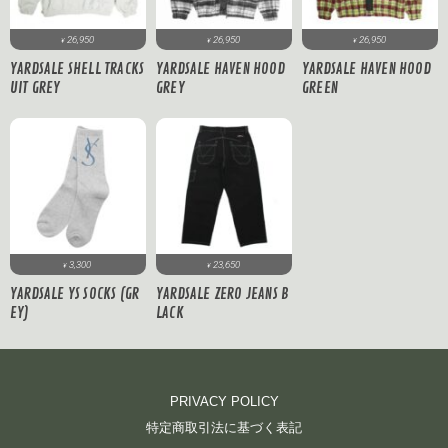
26,950
26,950
26,950
¥
¥
¥
YARDSALE SHELL TRACKS
YARDSALE HAVEN HOOD
YARDSALE HAVEN HOOD
UIT GREY
GREY
GREEN
3,300
23,650
¥
¥
YARDSALE YS SOCKS (GR
YARDSALE ZERO JEANS B
EY)
LACK
PRIVACY POLICY
特定商取引法に基づく表記