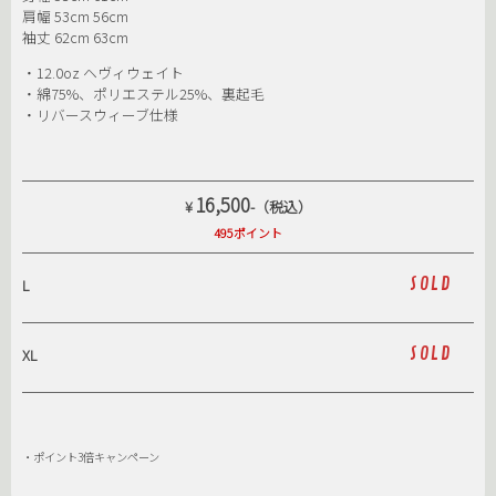
肩幅 53cm 56cm
袖丈 62cm 63cm
・12.0oz ヘヴィウェイト
・綿75%、ポリエステル25%、裏起毛
・リバースウィーブ仕様
16,500
¥
-（税込）
495ポイント
SOLD
L
SOLD
XL
・ポイント3倍キャンペーン