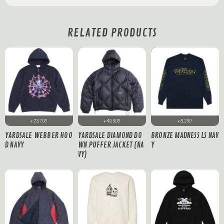
RELATED PRODUCTS
23,100
8,250
49,500
¥
¥
¥
YARDSALE WEBBER HOO
BRONZE MADNESS LS NAV
YARDSALE DIAMOND DO
D NAVY
Y
WN PUFFER JACKET (NA
VY)