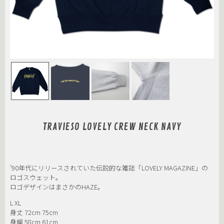
TRAVIESO LOVELY CREW NECK NAVY
’90年代にリリースされていた伝説的な雑誌「LOVELY MAGAZINE」の
ロゴスウェット。
ロゴデザインはまさかのHAZE。
L XL
身丈 72cm 75cm
身幅 58cm 61cm