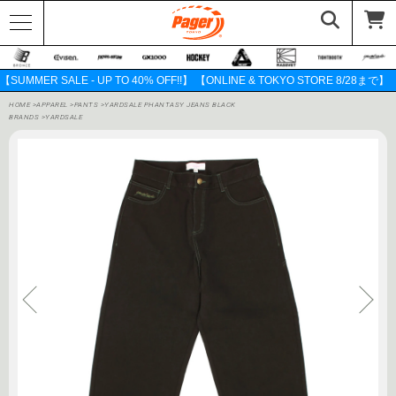
【SUMMER SALE - UP TO 40% OFF!!】 【ONLINE & TOKYO STORE 8/28まで】
HOME
>
APPAREL
>
PANTS
>
YARDSALE PHANTASY JEANS BLACK
BRANDS
>
YARDSALE