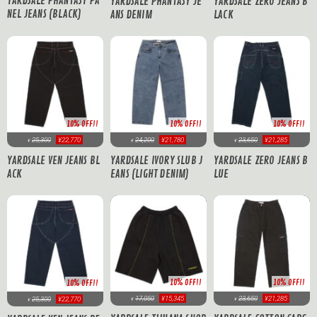
YARDSALE PHANTASY PA
YARDSALE PHANTASY JE
YARDSALE ZERO JEANS B
NEL JEANS (BLACK)
ANS DENIM
LACK
10% OFF!!
10% OFF!!
10% OFF!!
25,300
¥22,770
24,200
¥21,780
23,650
¥21,285
¥
¥
¥
YARDSALE VEN JEANS BL
YARDSALE IVORY SLUB J
YARDSALE ZERO JEANS B
ACK
EANS (LIGHT DENIM)
LUE
10% OFF!!
10% OFF!!
10% OFF!!
17,050
¥15,345
23,650
¥21,285
25,300
¥22,770
¥
¥
¥