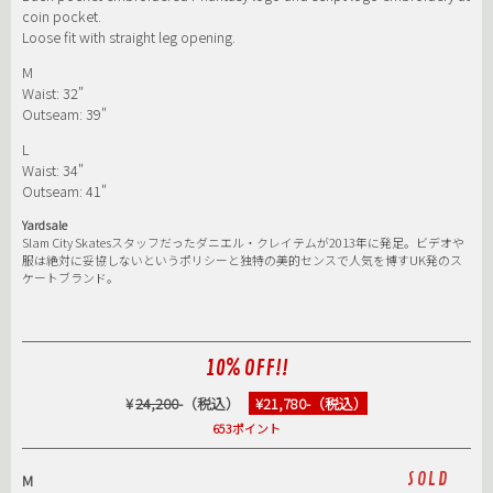
coin pocket.
Loose fit with straight leg opening.
M
Waist: 32"
Outseam: 39"
L
Waist: 34"
Outseam: 41"
Yardsale
Slam City Skatesスタッフだったダニエル・クレイテムが2013年に発足。ビデオや
服は絶対に妥協しないというポリシーと独特の美的センスで人気を博すUK発のス
ケートブランド。
10% OFF!!
¥
24,200
-（税込）
¥21,780-（税込）
653ポイント
SOLD
M