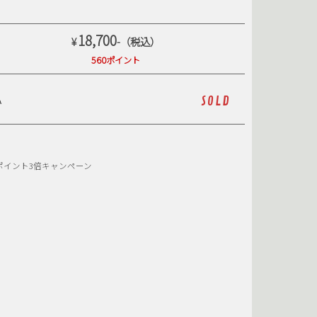
SB
SHOE GOO
KATEBOARDS
SUPER7
18,700
¥
-（税込）
POOC
TRAVIESO
560ポイント
SMAG
YARDSALE
A
SOLD
ポイント3倍キャンペーン