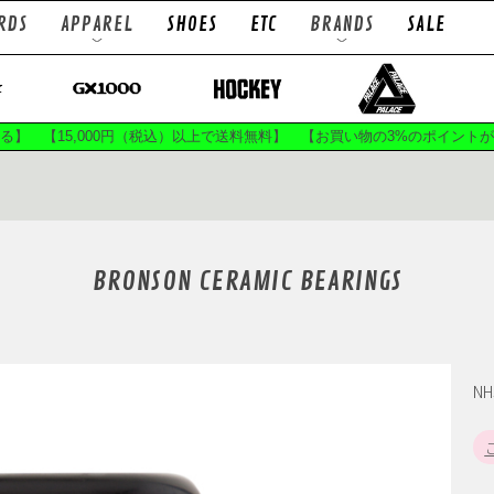
RDS
APPAREL
SHOES
ETC
BRANDS
SALE
TRUCKS
WHEELS
ps
L/S Tees
T
ts
Socks
B
まる】 【15,000円（税込）以上で送料無料】 【お買い物の3%のポイント
LOWS
ACE TRUCKS
A
ES
BRONSON SPEED CO
BRON
BRONSON CERAMIC BEARINGS
C GRIP
CPSL.
DEEP
ATEBOARDS
EVISEN X CHAOS FISHING CLUB
 WAX
GIRL SKATEBOARDS
GLUE SK
AS
HILANDAR
HO
N
SUP
K.C.V
KA
F.E
LIXTICK
MAGENTA 
GRIP
MONO
Mx
ATEBOARDS
PASS~PORT
POLAR 