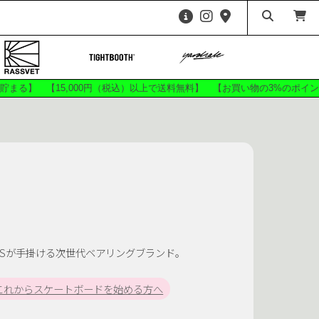
HARDWARE
ees
Shirts
ags
Accessories
が貯まる】 【15,000円（税込）以上で送料無料】 【お買い物の3%のポ
ITE
ANTIHERO SKATEBOARDS
ZE 56K
CHEESE KOOZIES
 FRIED
DICKIES
F-0
FUCKING AWESOME
ATEBOARDS
GRIZZLY
CKEY
HOSSI KUN
HSが手掛ける次世代ベアリングブランド。
BEBU
KAWA
SKATEBOARDS
MANWHO
これからスケートボードを始める方へ
MxM
OJ WHEELS
SKATE CO.
Push Skateboarding