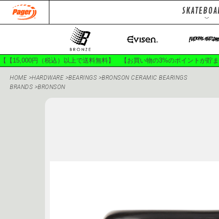
SKATEBOA
DECKS
Jackets
To
Pants
Ha
【【15,000円（税込）以上で送料無料】 【お買い物の3%のポイントが貯
HOME
>
HARDWARE
>
BEARINGS
>
BRONSON CERAMIC BEARINGS
BRANDS
>
BRONSON
150SPORTS
400B
APRIL SKATEBOARDS
BON
CIRCLE HEAVEN
CLASSI
DOGGY PISS
EVISEN SK
GACIOUS
GANJ
GX1000
HÉL
INDEPENDENT TRUCKS
JES
KROOKED
L.I.
MASAME PIVOT
MOB 
OLD SPICE
PALACE SK