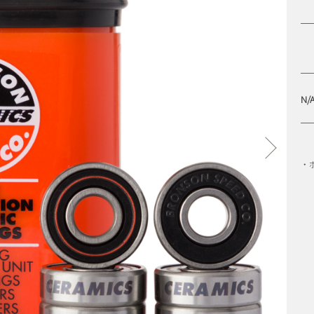
KAP
SAMPLE BEARING
ARINGS
SPITFIRE WHEELS
STUDIO S
 TRUCKS
TIGHTBOOTH PRODUCTION
T
NS
VENTURE TRUCKS
VH
N/
・