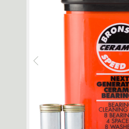
RASSVET
RED 
SHORTY'S
SKF BE
THEORIES
THUNDER
TRIBE WEAR
VA
ZIP ZINGER