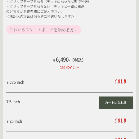
・グリップテープを貼る（デッキに貼った状態で発送）
・グリップテープを貼らない（デッキと一緒に発送）
のどちらかを備考欄にご記入下さい。
＜未記入の場合は貼らずに発送いたします＞
これからスケートボードを始める方へ
6,490
¥
-（税込）
195ポイント
SOLD
7.375 inch
7.5 inch
SOLD
7.75 inch