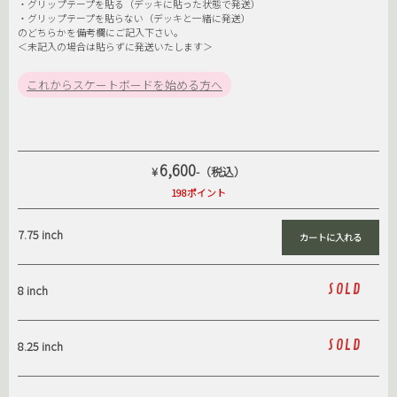
・グリップテープを貼る（デッキに貼った状態で発送）
・グリップテープを貼らない（デッキと一緒に発送）
のどちらかを備考欄にご記入下さい。
＜未記入の場合は貼らずに発送いたします＞
これからスケートボードを始める方へ
6,600
¥
-（税込）
198ポイント
7.75 inch
SOLD
8 inch
SOLD
8.25 inch