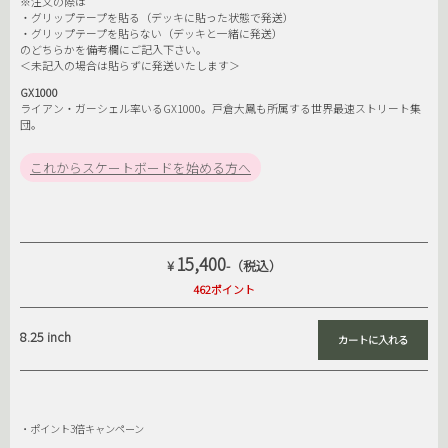
※注文の際は
・グリップテープを貼る（デッキに貼った状態で発送）
・グリップテープを貼らない（デッキと一緒に発送）
のどちらかを備考欄にご記入下さい。
＜未記入の場合は貼らずに発送いたします＞
GX1000
ライアン・ガーシェル率いるGX1000。戸倉大鳳も所属する世界最速ストリート集
団。
これからスケートボードを始める方へ
15,400
¥
-（税込）
462ポイント
8.25 inch
・ポイント3倍キャンペーン