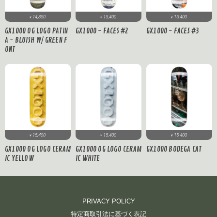
14,850
15,400
15,400
¥
¥
¥
GX1000 OG LOGO PATIN
GX1000 - FACES #2
GX1000 - FACES #3
A - BLUISH W/ GREEN F
ONT
15,400
15,400
15,400
¥
¥
¥
GX1000 OG LOGO CERAM
GX1000 OG LOGO CERAM
GX1000 BODEGA CAT
IC YELLOW
IC WHITE
PRIVACY POLICY
特定商取引法に基づく表記