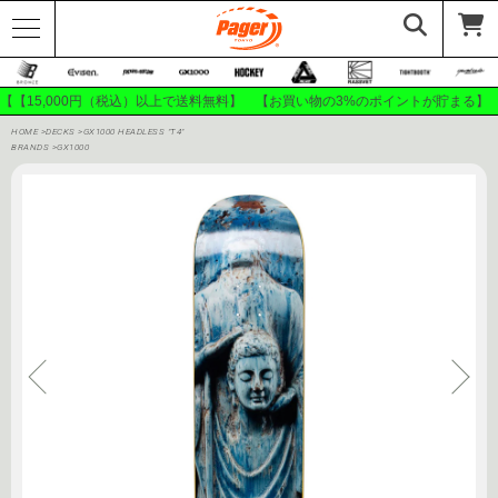
【【15,000円（税込）以上で送料無料】 【お買い物の3%のポイントが貯まる】
HOME
>
DECKS
>
GX1000 HEADLESS "T4"
BRANDS
>
GX1000