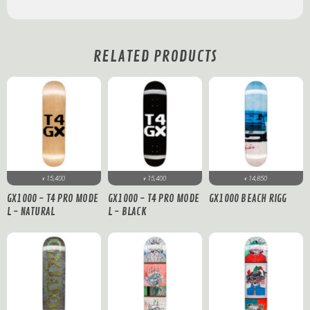
RELATED PRODUCTS
15,400
15,400
14,850
¥
¥
¥
GX1000 - T4 PRO MODE
GX1000 - T4 PRO MODE
GX1000 BEACH RIGG
L - NATURAL
L - BLACK