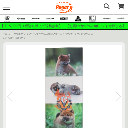
【【15,000円（税込）以上で送料無料】 【お買い物の3%のポイントが貯まる】
HOME
>
HARDWARE
>
GRIPTAPE
>
VHSMAG × INSTANT PUPPY TOWN GRIPTAPE
BRANDS
>
VHSMAG