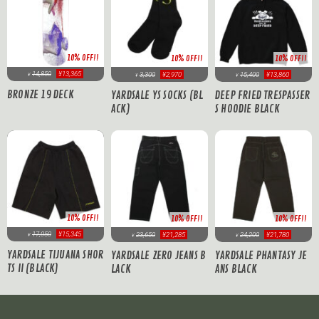
10% OFF!!
10% OFF!!
10% OFF!!
14,850
¥13,365
3,300
¥2,970
15,400
¥13,860
¥
¥
¥
BRONZE 19 DECK
YARDSALE YS SOCKS (BL
DEEP FRIED TRESPASSER
ACK)
S HOODIE BLACK
10% OFF!!
10% OFF!!
10% OFF!!
17,050
¥15,345
23,650
¥21,285
24,200
¥21,780
¥
¥
¥
YARDSALE TIJUANA SHOR
YARDSALE ZERO JEANS B
YARDSALE PHANTASY JE
TS II (BLACK)
LACK
ANS BLACK