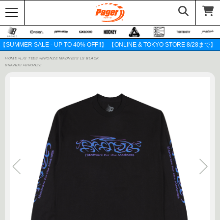
【SUMMER SALE - UP TO 40% OFF!!】 【ONLINE & TOKYO STORE 8/28まで】
HOME
>
L/S TEES
>
BRONZE MADNESS LS BLACK
BRANDS
>
BRONZE