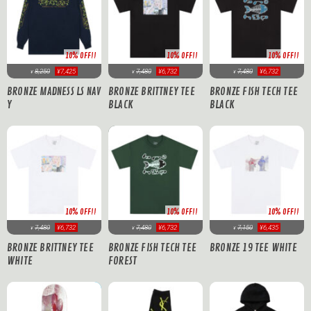
10% OFF!!
10% OFF!!
10% OFF!!
8,250
¥7,425
7,480
¥6,732
7,480
¥6,732
¥
¥
¥
BRONZE MADNESS LS NAV
BRONZE BRITTNEY TEE
BRONZE FISH TECH TEE
Y
BLACK
BLACK
10% OFF!!
10% OFF!!
10% OFF!!
7,480
¥6,732
7,480
¥6,732
7,150
¥6,435
¥
¥
¥
BRONZE BRITTNEY TEE
BRONZE FISH TECH TEE
BRONZE 19 TEE WHITE
WHITE
FOREST