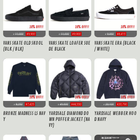
10% OFF!!
10% OFF!!
10% OFF!!
11,000
¥9,900
11,000
¥9,900
9,350
¥8,415
¥
¥
¥
VANS SKATE OLD SKOOL
VANS SKATE LOAFER SUE
VANS SKATE ERA (BLACK
(BLK / BLK)
DE BLACK
/ WHITE)
10% OFF!!
10% OFF!!
10% OFF!!
8,250
¥7,425
23,100
¥20,790
49,500
¥44,550
¥
¥
¥
BRONZE MADNESS LS NAV
YARDSALE WEBBER HOO
YARDSALE DIAMOND DO
Y
D NAVY
WN PUFFER JACKET (NA
VY)