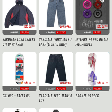
10% OFF!!
10% OFF!!
10% OFF!!
29,700
¥26,730
24,200
¥21,780
9,130
¥8,217
¥
¥
¥
YARDSALE LUNA TRACKS
YARDSALE IVORY SLUB J
SPITFIRE F4 99D OG CLA
UIT NAVY / RED
EANS (LIGHT DENIM)
SSIC PURPLE
10% OFF!!
10% OFF!!
10% OFF!!
14,850
¥13,365
15,400
¥13,860
23,650
¥21,285
¥
¥
¥
BRONZE 19 DECK
GX1000 - FACES #3
YARDSALE ZERO JEANS B
LUE