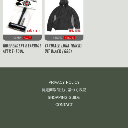
10% OFF!!
10% OFF!!
2,530
¥2,277
29,700
¥26,730
¥
¥
INDEPENDENT BEARING S
YARDSALE LUNA TRACKS
AVER T-TOOL
UIT BLACK / GREY
PRIVACY POLICY
特定商取引法に基づく表記
SHOPPING GUIDE
CONTACT