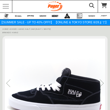
【SUMMER SALE - UP TO 40% OFF!!】 【ONLINE & TOKYO STORE 8/28まで】
HOME
>
SHOES
>
VANS HALF CAB (NAVY / WHITE)
BRANDS
>
VANS