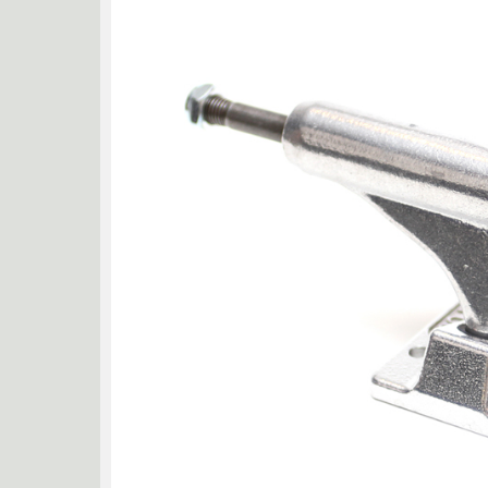
RASSVET
RED 
SHORTY'S
SKF BE
THEORIES
THUNDER
TRIBE WEAR
VA
ZIP ZINGER