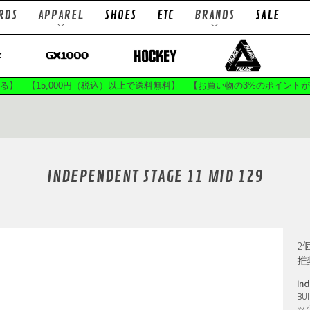
RDS
APPAREL
SHOES
ETC
BRANDS
SALE
TRUCKS
WHEELS
ps
L/S Tees
T
ts
Socks
B
まる】 【15,000円（税込）以上で送料無料】 【お買い物の3%のポイント
LOWS
ACE TRUCKS
A
ES
BRONSON SPEED CO
BRON
INDEPENDENT STAGE 11 MID 129
C GRIP
CPSL.
DEEP
ATEBOARDS
EVISEN X CHAOS FISHING CLUB
 WAX
GIRL SKATEBOARDS
GLUE SK
AS
HILANDAR
HO
2
SUP
K.C.V
KA
推
F.E
LIXTICK
MAGENTA 
Ind
GRIP
MONO
Mx
B
ATEBOARDS
PASS~PORT
POLAR 
ッ