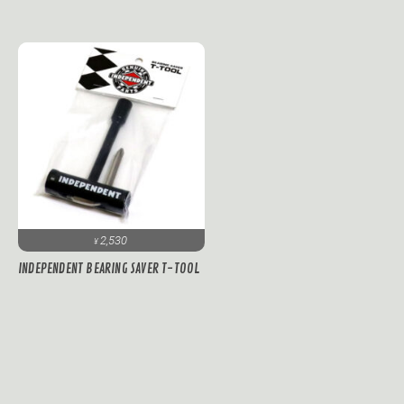
2,530
¥
INDEPENDENT BEARING SAVER T-TOOL