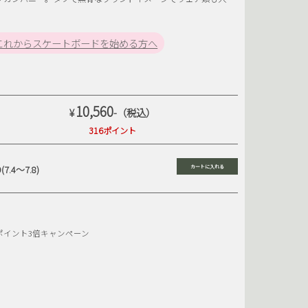
。
SB
SHOE GOO
KATEBOARDS
SUPER7
これからスケートボードを始める方へ
POOC
TRAVIESO
SMAG
YARDSALE
10,560
¥
-（税込）
316ポイント
9(7.4〜7.8)
ポイント3倍キャンペーン