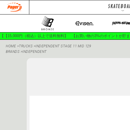
SKATEBOA
DECKS
Jackets
To
Pants
Ha
【【15,000円（税込）以上で送料無料】 【お買い物の3%のポイントが貯
HOME
>
TRUCKS
>
INDEPENDENT STAGE 11 MID 129
BRANDS
>
INDEPENDENT
150SPORTS
400B
APRIL SKATEBOARDS
BON
CIRCLE HEAVEN
CLASSI
DOGGY PISS
EVISEN SK
GACIOUS
GANJ
GX1000
HÉL
INDEPENDENT TRUCKS
JES
KROOKED
L.I.
MASAME PIVOT
MOB 
OLD SPICE
PALACE SK