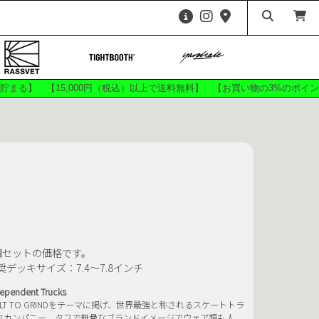
HARDWARE
ees
Shirts
ags
Accessories
が貯まる】 【15,000円（税込）以上で送料無料】 【お買い物の3%のポ
ITE
ANTIHERO SKATEBOARDS
ZE 56K
CHEESE KOOZIES
 FRIED
DICKIES
F-0
FUCKING AWESOME
ATEBOARDS
GRIZZLY
CKEY
HOSSI KUN
個セットの価格です。
BEBU
KAWA
奨デッキサイズ：7.4〜7.8インチ
SKATEBOARDS
MANWHO
ependent Trucks
MxM
OJ WHEELS
UILT TO GRINDをテーマに掲げ、世界最強と称されるスケートトラ
SKATE CO.
Push Skateboarding
クカンパニー。タフで無骨なブランドイメージでウェア類も人