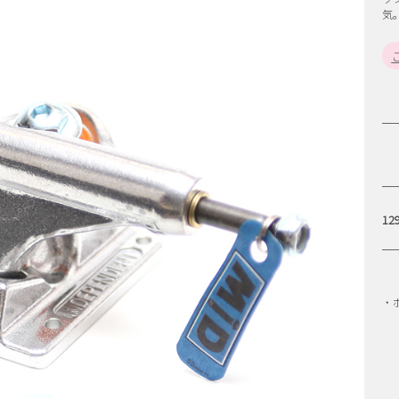
気
KAP
SAMPLE BEARING
ARINGS
SPITFIRE WHEELS
STUDIO S
 TRUCKS
TIGHTBOOTH PRODUCTION
T
NS
VENTURE TRUCKS
VH
12
・