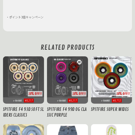
・ポイント3倍キャンペーン
RELATED PRODUCTS
10% OFF!!
10% OFF!!
10% OFF!!
9,130
¥8,217
9,130
¥8,217
9,680
¥8,712
¥
¥
¥
SPITFIRE F4 93D SOFT SL
SPITFIRE F4 99D OG CLA
SPITFIRE SUPER WIDES
IDERS CLASSICS
SSIC PURPLE