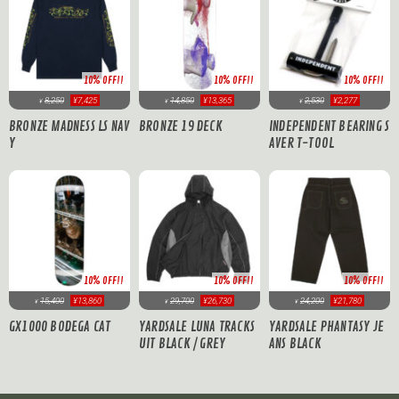
10% OFF!!
10% OFF!!
10% OFF!!
8,250
¥7,425
14,850
¥13,365
2,530
¥2,277
¥
¥
¥
BRONZE MADNESS LS NAV
BRONZE 19 DECK
INDEPENDENT BEARING S
Y
AVER T-TOOL
10% OFF!!
10% OFF!!
10% OFF!!
15,400
¥13,860
29,700
¥26,730
24,200
¥21,780
¥
¥
¥
GX1000 BODEGA CAT
YARDSALE LUNA TRACKS
YARDSALE PHANTASY JE
UIT BLACK / GREY
ANS BLACK