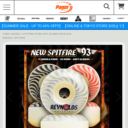
【SUMMER SALE - UP TO 40% OFF!!】 【ONLINE & TOKYO STORE 8/28まで】
HOME
>
WHEELS
>
SPITFIRE F4 93D SOFT SLIDERS REYNOLDS
BRANDS
>
SPITFIRE