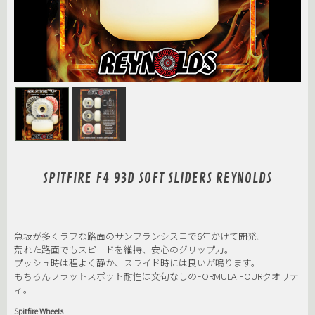
SPITFIRE F4 93D SOFT SLIDERS REYNOLDS
急坂が多くラフな路面のサンフランシスコで6年かけて開発。
荒れた路面でもスピードを維持、安心のグリップ力。
プッシュ時は程よく静か、スライド時には良いが鳴ります。
もちろんフラットスポット耐性は文句なしのFORMULA FOURクオリテ
ィ。
Spitfire Wheels