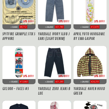
10% OFF!!
10% OFF!!
10% OFF!!
9,680
¥8,712
24,200
¥21,780
14,300
¥12,870
¥
¥
¥
SPITFIRE GRIMPLE STIX S
YARDSALE IVORY SLUB J
APRIL YUTO HORIGOME
APPHIRE
EANS (LIGHT DENIM)
BY EMA GASPAR
10% OFF!!
10% OFF!!
10% OFF!!
15,400
¥13,860
23,650
¥21,285
26,950
¥24,255
¥
¥
¥
GX1000 - FACES #3
YARDSALE ZERO JEANS B
YARDSALE HAVEN HOOD
LUE
GREEN