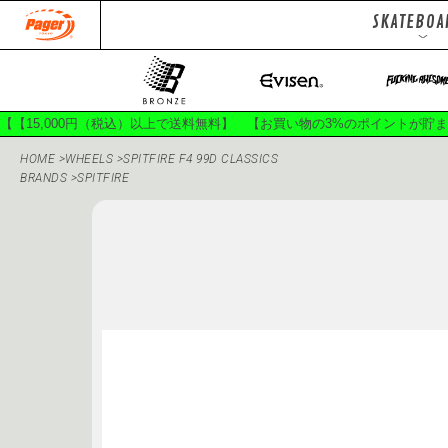
SKATEBOA
DECKS
Jackets
To
Pants
Ha
【【15,000円（税込）以上で送料無料】 【お買い物の3%のポイントが貯
HOME
>
WHEELS
>
SPITFIRE F4 99D CLASSICS
BRANDS
>
SPITFIRE
150SPORTS
400B
APRIL SKATEBOARDS
BON
CIRCLE HEAVEN
CLASSI
DOGGY PISS
EVISEN SK
GACIOUS
GANJ
GX1000
HÉL
INDEPENDENT TRUCKS
JES
KROOKED
L.I.
MASAME PIVOT
MOB 
OLD SPICE
PALACE SK