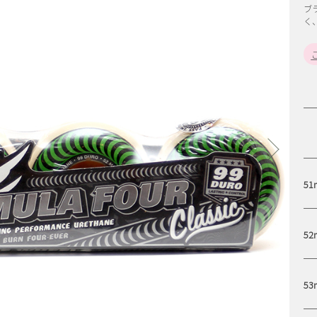
ブ
KAP
SAMPLE BEARING
く
ARINGS
SPITFIRE WHEELS
STUDIO S
 TRUCKS
TIGHTBOOTH PRODUCTION
T
NS
VENTURE TRUCKS
VH
51
52
53