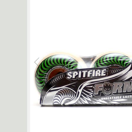
RASSVET
RED 
SHORTY'S
SKF BE
THEORIES
THUNDER
TRIBE WEAR
VA
ZIP ZINGER