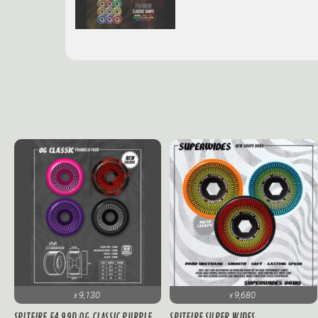
9,130
9,680
¥
¥
SPITFIRE F4 99D OG CLASSIC PURPLE
SPITFIRE SUPER WIDES