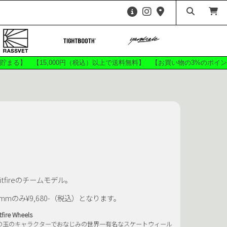
HARDWARE
ees
Shirts
ags
Accessories
が貯まる】 【15,000円（税込）以上で送料無料】 【お買い物の3%のポ
ITE
ANTIHERO SKATEBOARDS
ZE 56K
CHEESE KOOZIES
 FRIED
DICKIES
F-0
FUCKING AWESOME
ATEBOARDS
GRIZZLY
CKEY
HOSSI KUN
pitfireのチームモデル。
BEBU
KAWA
8mmのみ¥9,680-（税込）となります。
SKATEBOARDS
MANWHO
MxM
OJ WHEELS
tfire Wheels
の玉のキャラクターでおなじみの世界一有名なスケートウィール
SKATE CO.
Push Skateboarding