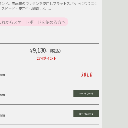
ランド。高品質のウレタンを使用しフラットスポットになりにく
SB
SHOE GOO
、スピード・安定性も間違いなし。
KATEBOARDS
SUPER7
POOC
TRAVIESO
これからスケートボードを始める方へ
SMAG
YARDSALE
9,130
¥
-（税込）
274ポイント
mm
SOLD
mm
mm