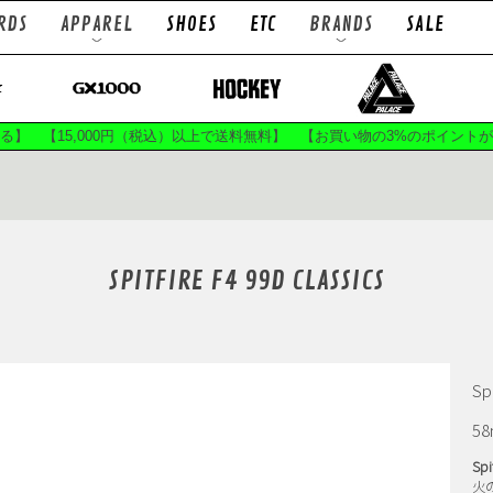
RDS
APPAREL
SHOES
ETC
BRANDS
SALE
TRUCKS
WHEELS
ps
L/S Tees
T
ts
Socks
B
まる】 【15,000円（税込）以上で送料無料】 【お買い物の3%のポイント
LOWS
ACE TRUCKS
A
ES
BRONSON SPEED CO
BRON
SPITFIRE F4 99D CLASSICS
C GRIP
CPSL.
DEEP
ATEBOARDS
EVISEN X CHAOS FISHING CLUB
 WAX
GIRL SKATEBOARDS
GLUE SK
AS
HILANDAR
HO
S
SUP
K.C.V
KA
5
F.E
LIXTICK
MAGENTA 
GRIP
MONO
Mx
Spi
火
ATEBOARDS
PASS~PORT
POLAR 