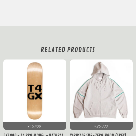
RELATED PRODUCTS
15,400
25,300
¥
¥
GX1000 - T4 PRO MODEL - NATURAL
YARDSALE SUB-ZERO HOOD (GREY)