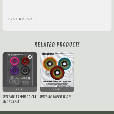
・ポイント3倍キャンペーン
RELATED PRODUCTS
9,130
9,680
¥
¥
SPITFIRE F4 99D OG CLA
SPITFIRE SUPER WIDES
SSIC PURPLE