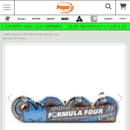
【【15,000円（税込）以上で送料無料】 【お買い物の3%のポイントが貯まる】
HOME
>
WHEELS
>
SPITFIRE F4 99D CONICAL FULL
BRANDS
>
SPITFIRE