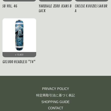
SB VOL. 46
YARDSALE ZERO JEANS B
CHEESE KOOZIES SAKUR
LACK
A
15,400
¥
GX1000 HEADLESS "T4"
PRIVACY POLICY
特定商取引法に基づく表記
SHOPPING GUIDE
CONTACT