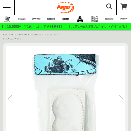
【【15,000円（税込）以上で送料無料】 【お買い物の3%のポイントが貯まる】
HOME
>
ETC
>
KCV HANDMADE SKATE POOL 4TH
BRANDS
>
K.C.V