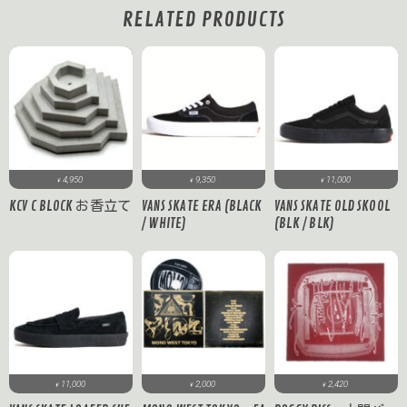
RELATED PRODUCTS
4,950
9,350
11,000
¥
¥
¥
KCV C BLOCK お香立て
VANS SKATE ERA (BLACK
VANS SKATE OLD SKOOL
/ WHITE)
(BLK / BLK)
11,000
2,000
2,420
¥
¥
¥