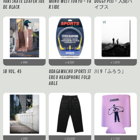
VANS SKATE LOAFER SUE
MONO WEST TOKYO - FA
DOGGY PISS - 人間バ
DE BLACK
R SIDE
イブス
990
4,500
1,870
¥
¥
¥
SB VOL. 45
UDAGAWACHO SPORTS ST
川 9「ふろう」
EREO HEADPHONE FOLD
ABLE
990
23,650
1,100
¥
¥
¥