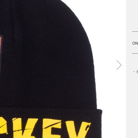
KAP
SAMPLE BEARING
ARINGS
SPITFIRE WHEELS
STUDIO S
 TRUCKS
TIGHTBOOTH PRODUCTION
T
NS
VENTURE TRUCKS
VH
ON
・