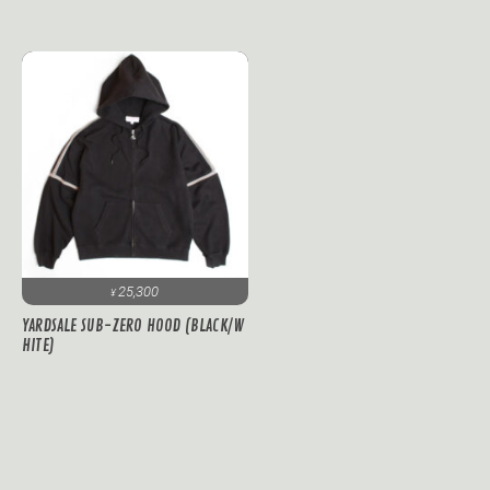
25,300
¥
YARDSALE SUB-ZERO HOOD (BLACK/W
HITE)