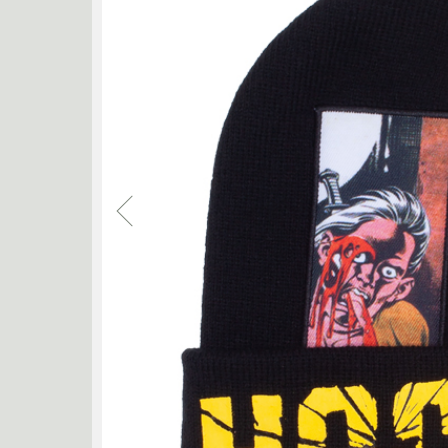
RASSVET
RED 
SHORTY'S
SKF BE
THEORIES
THUNDER
TRIBE WEAR
VA
ZIP ZINGER