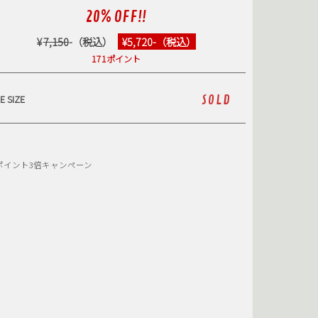
20% OFF!!
SB
SHOE GOO
KATEBOARDS
SUPER7
¥
7,150
-（税込）
¥5,720-（税込）
POOC
TRAVIESO
171ポイント
SMAG
YARDSALE
E SIZE
SOLD
ポイント3倍キャンペーン