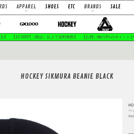
RDS
APPAREL
SHOES
ETC
BRANDS
SALE
TRUCKS
WHEELS
ps
L/S Tees
T
ts
Socks
B
まる】 【15,000円（税込）以上で送料無料】 【お買い物の3%のポイント
LOWS
ACE TRUCKS
A
ES
BRONSON SPEED CO
BRON
HOCKEY SIKMURA BEANIE BLACK
C GRIP
CPSL.
DEEP
ATEBOARDS
EVISEN X CHAOS FISHING CLUB
 WAX
GIRL SKATEBOARDS
GLUE SK
AS
HILANDAR
HO
HO
SUP
K.C.V
KA
ヘ
A
F.E
LIXTICK
MAGENTA 
GRIP
MONO
Mx
ATEBOARDS
PASS~PORT
POLAR 