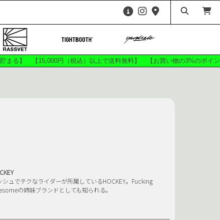
HARDWARE
ees
Shirts
ags
Accessories
が貯まる】 【15,000円（税込）以上で送料無料】 【お買い物の3%のポ
ITE
ANTIHERO SKATEBOARDS
ZE 56K
CHEESE KOOZIES
 FRIED
DICKIES
F-0
FUCKING AWESOME
ATEBOARDS
GRIZZLY
CKEY
HOSSI KUN
CKEY
BEBU
KAWA
ッシュでテクなライダーが所属しているHOCKEY。Fucking
wesomeの姉妹ブランドとしても知られる。
SKATEBOARDS
MANWHO
MxM
OJ WHEELS
SKATE CO.
Push Skateboarding