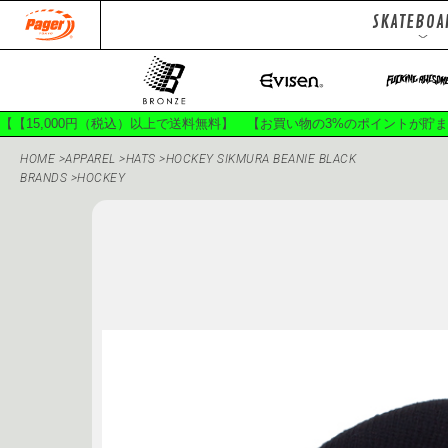
SKATEBOA
DECKS
Jackets
To
Pants
Ha
【【15,000円（税込）以上で送料無料】 【お買い物の3%のポイントが貯
HOME
>
APPAREL
>
HATS
>
HOCKEY SIKMURA BEANIE BLACK
BRANDS
>
HOCKEY
150SPORTS
400B
APRIL SKATEBOARDS
BON
CIRCLE HEAVEN
CLASSI
DOGGY PISS
EVISEN SK
GACIOUS
GANJ
GX1000
HÉL
INDEPENDENT TRUCKS
JES
KROOKED
L.I.
MASAME PIVOT
MOB 
OLD SPICE
PALACE SK