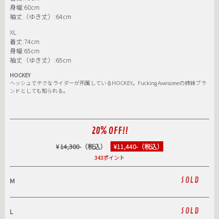
身幅:60cm
袖丈（ゆき丈）:64cm
XL
着丈:74cm
身幅:65cm
袖丈（ゆき丈）:65cm
HOCKEY
ヘッシュでテクなライダーが所属しているHOCKEY。Fucking Awesomeの姉妹ブラ
ンドとしても知られる。
20% OFF!!
¥
14,300
-（税込）
¥11,440-（税込）
343ポイント
SOLD
M
SOLD
L