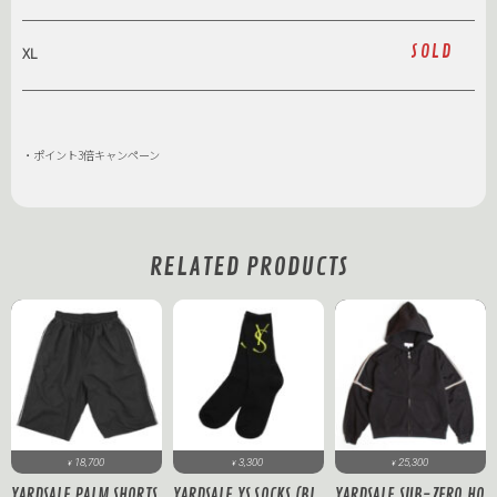
SOLD
XL
・ポイント3倍キャンペーン
RELATED PRODUCTS
18,700
3,300
25,300
¥
¥
¥
YARDSALE PALM SHORTS
YARDSALE YS SOCKS (BL
YARDSALE SUB-ZERO HO