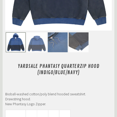
YARDSALE PHANTASY QUARTERZIP HOOD
(INDIGO/BLUE/NAVY)
Bioball-washed cotton/poly blend hooded sweatshirt.
Drawstring hood.
New Phantasy Logo Zipper.