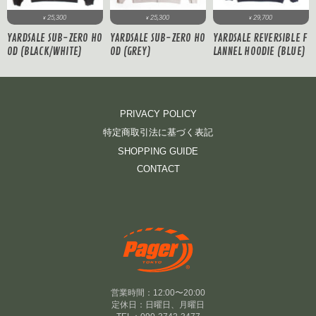
25,300
25,300
29,700
¥
¥
¥
YARDSALE SUB-ZERO HO
YARDSALE SUB-ZERO HO
YARDSALE REVERSIBLE F
OD (BLACK/WHITE)
OD (GREY)
LANNEL HOODIE (BLUE)
PRIVACY POLICY
特定商取引法に基づく表記
SHOPPING GUIDE
CONTACT
営業時間：12:00〜20:00
定休日：日曜日、月曜日