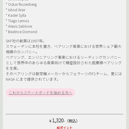
* Oskar Rozenberg
* Ishod Wair
* Kader Sylla
* Tiago Lemos
* Alexis Sablone
* Beatrice Domond
SKF社の創業は1907年。
スウェーデンに本社を置き、ベアリング産業における世界シェア最大
規模のカンパニー。
ベアリング、エンジニアリング事業におけるリーディングカンパニー
として世界中のあらゆる産業向けて精密設計された底摩擦ベアリング
を生産。
そのベアリングは航空機メーカーからフェラーリのF1チーム、更には
NASA にまで提供されています。
これからスケートボードを始める方へ
1,320
¥
-（税込）
40ポイント