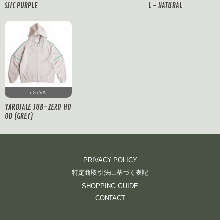
SSIC PURPLE
L - NATURAL
25,300
¥
YARDSALE SUB-ZERO HO
OD (GREY)
PRIVACY POLICY
特定商取引法に基づく表記
SHOPPING GUIDE
CONTACT