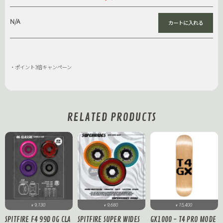
N/A
・ポイント3倍キャンペーン
RELATED PRODUCTS
9,130
9,680
15,400
¥
¥
¥
SPITFIRE F4 99D OG CLA
SPITFIRE SUPER WIDES
GX1000 - T4 PRO MODE