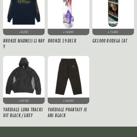
8,250
14,850
15,400
¥
¥
¥
BRONZE MADNESS LS NAV
BRONZE 19 DECK
GX1000 BODEGA CAT
Y
29,700
24,200
¥
¥
YARDSALE LUNA TRACKS
YARDSALE PHANTASY JE
UIT BLACK / GREY
ANS BLACK