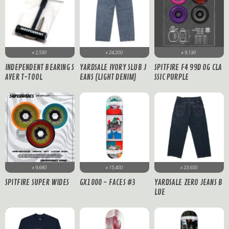
2,530
24,200
9,130
¥
¥
¥
INDEPENDENT BEARING S
YARDSALE IVORY SLUB J
SPITFIRE F4 99D OG CLA
AVER T-TOOL
EANS (LIGHT DENIM)
SSIC PURPLE
9,680
15,400
23,650
¥
¥
¥
SPITFIRE SUPER WIDES
GX1000 - FACES #3
YARDSALE ZERO JEANS B
LUE